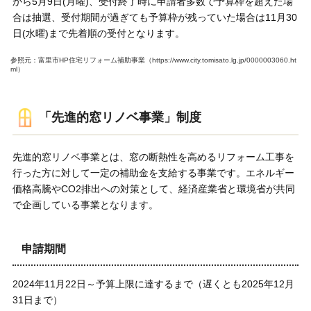
から5月9日(月曜)、受付終了時に申請者多数で予算枠を超えた場
合は抽選、受付期間が過ぎても予算枠が残っていた場合は11月30
日(水曜)まで先着順の受付となります。
参照元：富里市HP住宅リフォーム補助事業（https://www.city.tomisato.lg.jp/0000003060.ht
ml）
「先進的窓リノベ事業」制度
先進的窓リノベ事業とは、窓の断熱性を高めるリフォーム工事を
行った方に対して一定の補助金を支給する事業です。エネルギー
価格高騰やCO2排出への対策として、経済産業省と環境省が共同
で企画している事業となります。
申請期間
2024年11月22日～予算上限に達するまで（遅くとも2025年12月
31日まで）