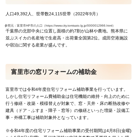
人口49,392人、世帯数24,115世帯（2022年9月）
参照元：富里市HP市の人口（https://www.city.tomisato.lg.jp/0000012966.html）
千葉県の北部中央に位置し面積の約7割が山林や農地。熊本県に
並ぶスイカの名産地で生産高・出荷量全国第2位。成田空港施設
や宿泊に関する産業が盛んです。
富里市の窓リフォームの補助金
富里市では令和4年度住宅リフォーム補助事業を行っています。
しかし住宅リフォーム費補助金は住宅機能の維持・向上のために
行う修繕・改築・模様替えが対象で、窓・天井・床の断熱改修や
建具（ドア・ふすま・障子・窓等）の修繕といった増築・設備工
事・外構工事は補助対象外となっています。
※令和4年度の住宅リフォーム補助事業の受付期間は4月8日(金曜)