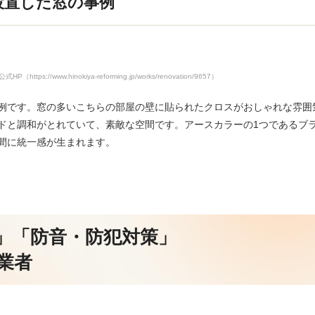
設置した窓の事例
s://www.hinokiya-reforming.jp/works/renovation/9657）
例です。窓の多いこちらの部屋の壁に貼られたクロスがおしゃれな雰囲
ドと調和がとれていて、素敵な空間です。アースカラーの1つであるブ
間に統一感が生まれます。
」「防音・防犯対策」
業者