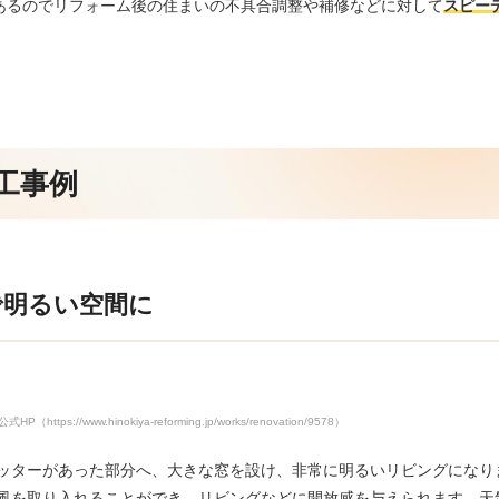
があるのでリフォーム後の住まいの不具合調整や補修などに対して
スピー
工事例
で明るい空間に
s://www.hinokiya-reforming.jp/works/renovation/9578）
ッターがあった部分へ、大きな窓を設け、非常に明るいリビングになり
風を取り入れることができ、リビングなどに開放感を与えられます。天