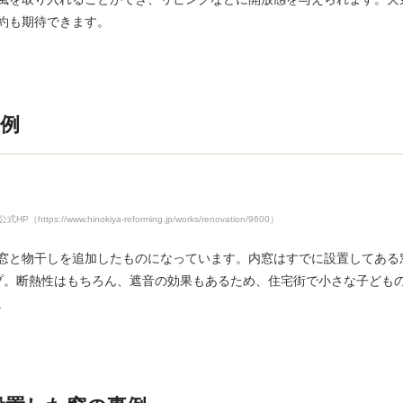
約も期待できます。
例
s://www.hinokiya-reforming.jp/works/renovation/9600）
窓と物干しを追加したものになっています。内窓はすでに設置してある
プ。断熱性はもちろん、遮音の効果もあるため、住宅街で小さな子ども
。