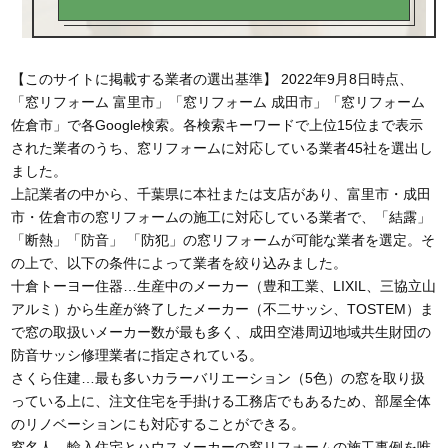
【このサイトに掲載する業者の選出基準】 2022年9月8日時点、
「窓リフォーム 富里市」「窓リフォーム 成田市」「窓リフォーム
佐倉市」で各Google検索。各検索キーワードで上位15位まで表示
された業者のうち、窓リフォームに対応している業者45社を選出し
ました。
上記業者の中から、千葉県に本社または支店があり、富里市・成田
市・佐倉市の窓リフォームの施工に対応している業者で、「結露」
「断熱」「防音」 「防犯」の窓リフォームが可能な業者を選定。そ
の上で、以下の条件によって業者を絞り込みました。
十倉トーヨー住器…生産中のメーカー（豊和工業、LIXIL、三協立山
アルミ）から生産が終了したメーカー（不二サッシ、TOSTEM）ま
で窓の取扱いメーカー数が最も多く、成田空港周辺地域共生財団の
防音サッシ修理業者に指定されている。
さくら住建…最も多いカラーバリエーション（5色）の窓を取り扱
っている上に、注文住宅を手掛ける工務店でもあるため、部屋全体
のリノベーションにも対応することができる。
窓名人…輸入住宅とハウスメーカーの窓リフォームの施工事例を唯