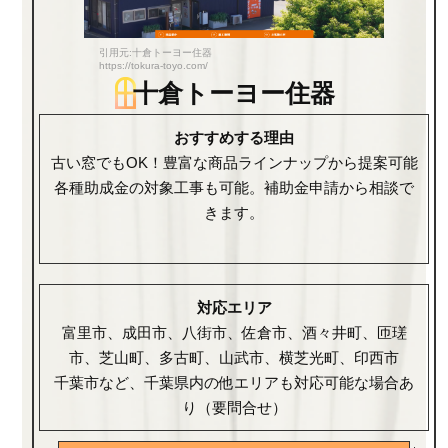
引用元:十倉トーヨー住器
https://tokura-toyo.com/
十倉トーヨー住器
おすすめする理由
古い窓でもOK！豊富な商品ラインナップから提案可能
各種助成金の対象工事も可能。補助金申請から相談で
きます。
対応エリア
富里市、成田市、八街市、佐倉市、酒々井町、匝瑳
市、芝山町、多古町、山武市、横芝光町、印西市
千葉市など、千葉県内の他エリアも対応可能な場合あ
り（要問合せ）