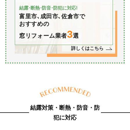
結露･断熱･防音･防犯に対応!
富里市､成田市､佐倉市で
おすすめの
3
窓リフォーム業者
選
詳しくはこちら
結露対策・断熱・防音・防
犯に対応