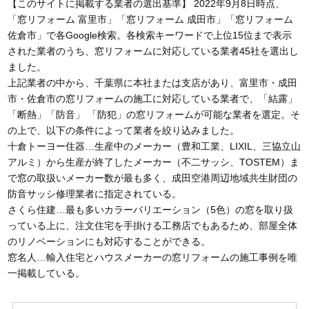
【このサイトに掲載する業者の選出基準】 2022年9月8日時点、
「窓リフォーム 富里市」「窓リフォーム 成田市」「窓リフォーム
佐倉市」で各Google検索。各検索キーワードで上位15位まで表示
された業者のうち、窓リフォームに対応している業者45社を選出し
ました。
上記業者の中から、千葉県に本社または支店があり、富里市・成田
市・佐倉市の窓リフォームの施工に対応している業者で、「結露」
「断熱」「防音」 「防犯」の窓リフォームが可能な業者を選定。そ
の上で、以下の条件によって業者を絞り込みました。
十倉トーヨー住器…生産中のメーカー（豊和工業、LIXIL、三協立山
アルミ）から生産が終了したメーカー（不二サッシ、TOSTEM）ま
で窓の取扱いメーカー数が最も多く、成田空港周辺地域共生財団の
防音サッシ修理業者に指定されている。
さくら住建…最も多いカラーバリエーション（5色）の窓を取り扱
っている上に、注文住宅を手掛ける工務店でもあるため、部屋全体
のリノベーションにも対応することができる。
窓名人…輸入住宅とハウスメーカーの窓リフォームの施工事例を唯
一掲載している。