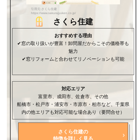
引用元:さくら住建
https://www.sakurajyuken.co.jp/
さくら住建
おすすめする理由
✔窓の取り扱いが豊富！卸問屋だからこその価格帯も
魅力
✔窓リフォームと合わせてリノベーションも可能
対応エリア
富里市、成田市、佐倉市、その他
船橋市・松戸市・浦安市・市原市・柏市など、千葉県
内の他エリアも対応可能な場合あり（要問合せ）
さくら住建の
特徴を詳しく見る