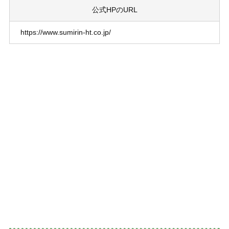
公式HPのURL
https://www.sumirin-ht.co.jp/