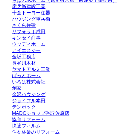
ちばの木ホーム（越川材木店一級建築士事務所）
彦兵衛建設工業
十倉トーヨー住器
ハウジング重兵衛
さくら住建
リフォラボ成田
キンセイ商事
ウッディホーム
アイエスジー
金坂工務店
長谷川木材
ヤマトアルミ工業
ぱっとホーム
いろは株式会社
創家
金沢ハウジング
ジョイフル本田
テンポック
MADOショップ香取佐原店
協伸リフォーム
快適フィルム
住友林業のリフォーム