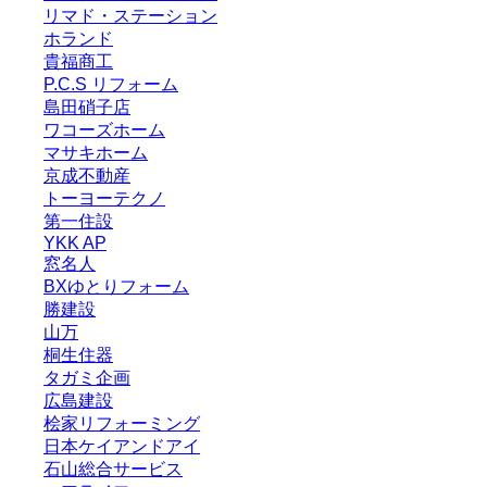
リマド・ステーション
ホランド
貴福商工
P.C.S リフォーム
島田硝子店
ワコーズホーム
マサキホーム
京成不動産
トーヨーテクノ
第一住設
YKK AP
窓名人
BXゆとりフォーム
勝建設
山万
桐生住器
タガミ企画
広島建設
桧家リフォーミング
日本ケイアンドアイ
石山総合サービス