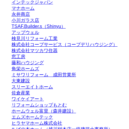
インテックジャパン
マナホーム
永井商店
小川ガラス店
TSAF.Builder.s（Shinyu）
アップウェル
検見川リフォーム工業
株式会社コープサービス（コープデリハウジング）
株式会社マツカワ住器
窓工房
藤和ハウジング
角栄ホームズ
ミサワリフォーム 成田営業所
大東建設
スリーエイトホーム
佐倉産業
ワイケイアート
リフォームショップもとむ
ホームウェル富里（森井建設）
エムズホームテック
ヒラヤマホーム株式会社