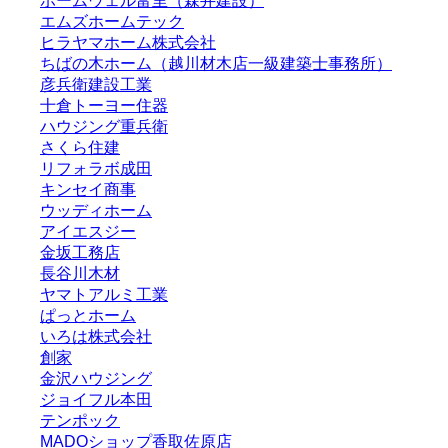
ホームウェル富里（森井建設）
エムズホームテック
ヒラヤマホーム株式会社
ちばの木ホーム（越川材木店一級建築士事務所）
彦兵衛建設工業
十倉トーヨー住器
ハウジング重兵衛
さくら住建
リフォラボ成田
キンセイ商事
ウッディホーム
アイエスジー
金坂工務店
長谷川木材
ヤマトアルミ工業
ぱっとホーム
いろは株式会社
創家
金沢ハウジング
ジョイフル本田
テンポック
MADOショップ香取佐原店