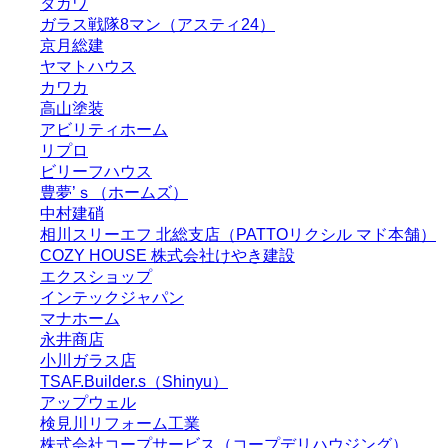
タガワ
ガラス戦隊8マン（アスティ24）
京月総建
ヤマトハウス
カワカ
高山塗装
アビリティホーム
リプロ
ビリーフハウス
豊夢’ｓ（ホームズ）
中村建硝
相川スリーエフ 北総支店（PATTOリクシル マド本舗）
COZY HOUSE 株式会社けやき建設
エクスショップ
インテックジャパン
マナホーム
永井商店
小川ガラス店
TSAF.Builder.s（Shinyu）
アップウェル
検見川リフォーム工業
株式会社コープサービス（コープデリハウジング）