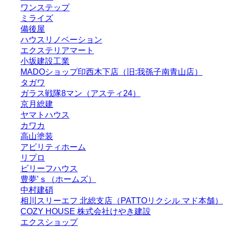
ワンステップ
ミライズ
備後屋
ハウスリノベーション
エクステリアマート
小坂建設工業
MADOショップ印西木下店（旧:我孫子南青山店）
タガワ
ガラス戦隊8マン（アスティ24）
京月総建
ヤマトハウス
カワカ
高山塗装
アビリティホーム
リプロ
ビリーフハウス
豊夢’ｓ（ホームズ）
中村建硝
相川スリーエフ 北総支店（PATTOリクシル マド本舗）
COZY HOUSE 株式会社けやき建設
エクスショップ