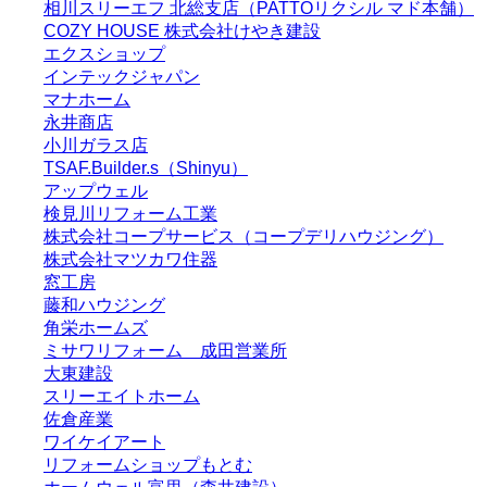
相川スリーエフ 北総支店（PATTOリクシル マド本舗）
COZY HOUSE 株式会社けやき建設
エクスショップ
インテックジャパン
マナホーム
永井商店
小川ガラス店
TSAF.Builder.s（Shinyu）
アップウェル
検見川リフォーム工業
株式会社コープサービス（コープデリハウジング）
株式会社マツカワ住器
窓工房
藤和ハウジング
角栄ホームズ
ミサワリフォーム 成田営業所
大東建設
スリーエイトホーム
佐倉産業
ワイケイアート
リフォームショップもとむ