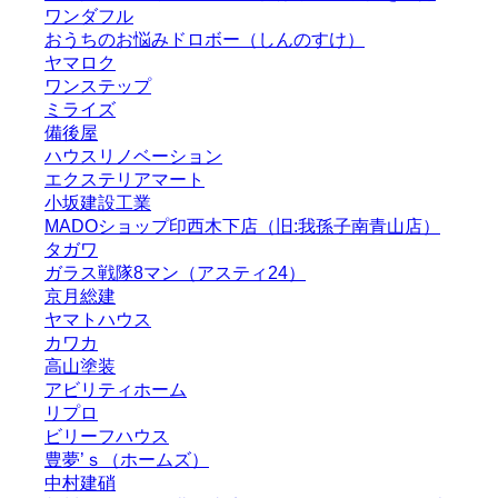
ワンダフル
おうちのお悩みドロボー（しんのすけ）
ヤマロク
ワンステップ
ミライズ
備後屋
ハウスリノベーション
エクステリアマート
小坂建設工業
MADOショップ印西木下店（旧:我孫子南青山店）
タガワ
ガラス戦隊8マン（アスティ24）
京月総建
ヤマトハウス
カワカ
高山塗装
アビリティホーム
リプロ
ビリーフハウス
豊夢’ｓ（ホームズ）
中村建硝