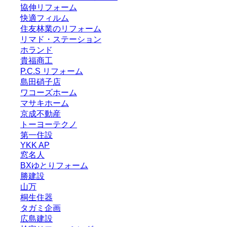
協伸リフォーム
快適フィルム
住友林業のリフォーム
リマド・ステーション
ホランド
貴福商工
P.C.S リフォーム
島田硝子店
ワコーズホーム
マサキホーム
京成不動産
トーヨーテクノ
第一住設
YKK AP
窓名人
BXゆとりフォーム
勝建設
山万
桐生住器
タガミ企画
広島建設