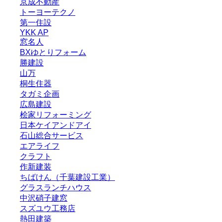
京成不動産
トーヨーテクノ
第一住設
YKK AP
窓名人
BXゆとりフォーム
勝建設
山万
桐生住器
タガミ企画
広島建設
桧家リフォーミング
日本ケイアンドアイ
石山総合サービス
エアライフ
クラフト
作新建装
ちばけん（千葉建設工業）
グラスランチハウス
中沢硝子建窓
スズユウ工務店
熱田建築