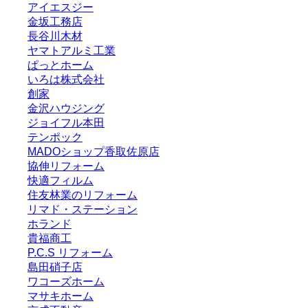
アイエスジー
金坂工務店
長谷川木材
ヤマトアルミ工業
ぱっとホーム
いろは株式会社
創家
金沢ハウジング
ジョイフル本田
テンポック
MADOショップ香取佐原店
協伸リフォーム
快適フィルム
住友林業のリフォーム
リマド・ステーション
ホランド
貴福商工
P.C.S リフォーム
島田硝子店
ワコーズホーム
マサキホーム