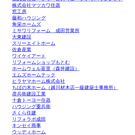
株式会社マツカワ住器
窓工房
藤和ハウジング
角栄ホームズ
ミサワリフォーム 成田営業所
大東建設
スリーエイトホーム
佐倉産業
ワイケイアート
リフォームショップもとむ
ホームウェル富里（森井建設）
エムズホームテック
ヒラヤマホーム株式会社
ちばの木ホーム（越川材木店一級建築士事務所）
彦兵衛建設工業
十倉トーヨー住器
ハウジング重兵衛
さくら住建
リフォラボ成田
キンセイ商事
ウッディホーム